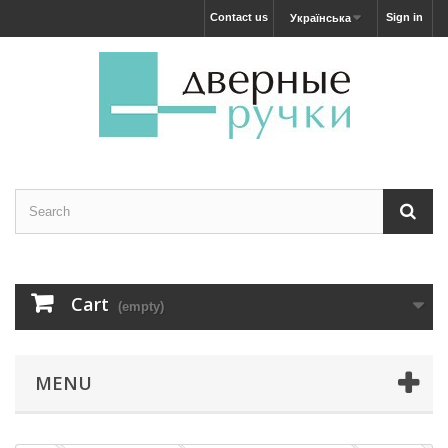
Contact us
Sign in
Українська
Cart
(empty)
MENU