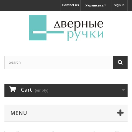
Contact us
Sign in
Українська
Cart
(empty)
MENU