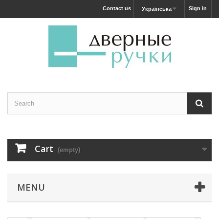
Contact us
Sign in
Українська
Cart
(empty)
MENU