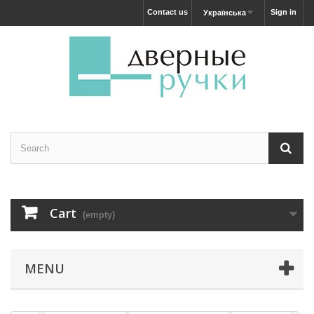
Contact us
Sign in
Українська
Cart
(empty)
MENU