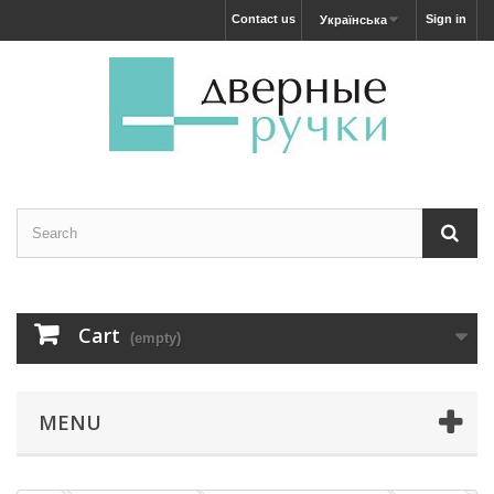
Contact us
Sign in
Українська
Cart
(empty)
MENU