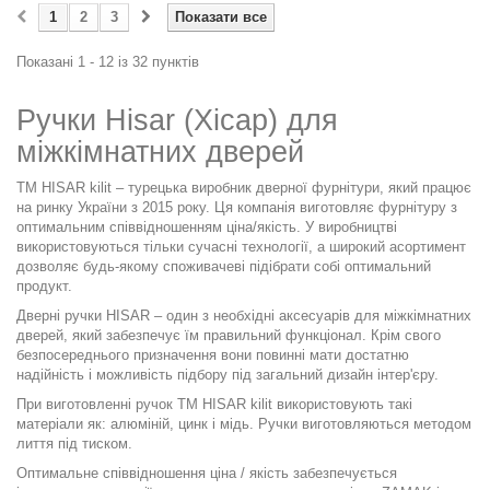
1
2
3
Показати все
Показані 1 - 12 із 32 пунктів
Ручки Hisar (Хісар) для
міжкімнатних дверей
ТМ HISAR kilit – турецька виробник дверної фурнітури, який працює
на ринку України з 2015 року. Ця компанія виготовляє фурнітуру з
оптимальним співвідношенням ціна/якість. У виробництві
використовуються тільки сучасні технології, а широкий асортимент
дозволяє будь-якому споживачеві підібрати собі оптимальний
продукт.
Дверні ручки HISAR – один з необхідні аксесуарів для
міжкімнатних
дверей
, який забезпечує їм правильний функціонал. Крім свого
безпосереднього призначення вони повинні мати достатню
надійність і можливість підбору під загальний дизайн інтер'єру.
При виготовленні ручок ТМ HISAR kilit використовують такі
матеріали як: алюміній, цинк і мідь. Ручки виготовляються методом
лиття під тиском.
Оптимальне співвідношення ціна / якість забезпечується