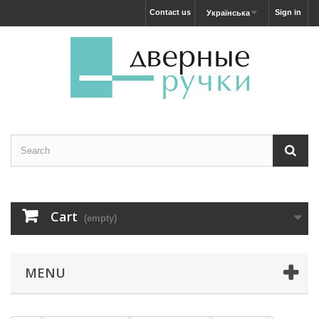
Contact us
Sign in
Українська
Cart
(empty)
MENU