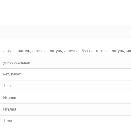
латунь, никель, античная латунь, античная бронза, матовая латунь, м
универсальная
нет, пакет
1 шт.
Италия
Италия
1 год