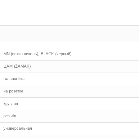
MN (сатин никель), BLACK (черный)
ЦАМ (ZAMAK)
гальваника
на розетке
круглая
резьба
универсальная