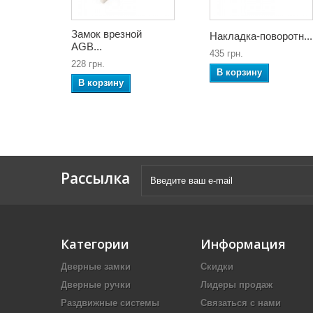
Замок врезной
Накладка-поворотн...
AGB...
435 грн.
228 грн.
В корзину
В корзину
Рассылка
Категории
Информация
Дверные замки
Скидки
Дверные ручки
Лидеры продаж
Раздвижные системы
Связаться с нами